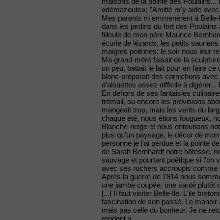
maisons de la pointe des Poulains... 
«démazoute»; l'Amitié m'y aide avec f
Mes parents m'emmenèrent à Belle-Ile 
dans les jardins du fort des Poulains
filleule de mon père Maurice Bernha
écurie de lézards; les petits sauriens
maigres poitrines; le soir nous leur 
Ma grand-mère faisait de la sculpture
un peu, battait le lait pour en faire c
blanc-préparait des cornichons avec d'
d'alouettes assez difficile à digérer...
En dehors de ses fantaisies culinair
trémail, ou encore les provisions abon
mangeait trop, mais les vents du lar
chaque été, nous étions fougueux, 
Blanche-neige et nous entourions notr
plus qu'un paysage, le décor de mon 
personne je l'ai perdue et la pointe d
de Sarah Bernhardt notre hôtesse, not
sauvage et pourtant poétique si l'on v
avec ses rochers accroupis comme d
Après la guerre de 1914 nous somme
une jambe coupée, une santé plutôt dé
[...] Il faut visiter Belle-Ile. L'ile 
fascination de son passé. Le manoir a
mais pas celle du bonheur. Je ne ret
rendent.»