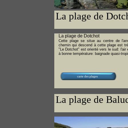
La plage de Dotc
La plage de Dotchot
Cette plage se situe au centre de l'ans
chemin qui descend à cette plage est tr
"Le Dotchot" est orienté vers le sud: l'air 
à bonne température: baignade quasi-trop
carte des plages
La plage de Balu